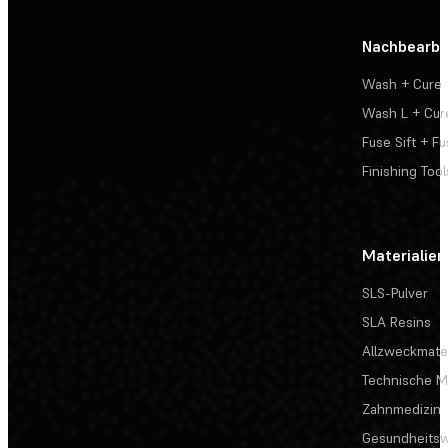
Nachbearbe
Wash + Cure
Wash L + Cur
Fuse Sift + Fu
Finishing Tool
Materialien
SLS-Pulver
SLA Resins
Allzweckmater
Technische Ma
Zahnmedizin
Gesundheits