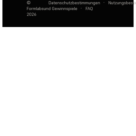
©
Datenschutzbestimmungen
·
Nutzungsbest
Formlabs
und Gewinnspiele
·
FAQ
2026