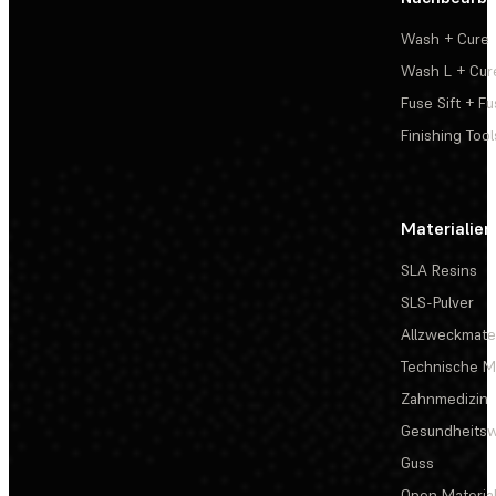
Wash + Cure
Wash L + Cur
Fuse Sift + Fu
Finishing Tool
Materialien
SLA Resins
SLS-Pulver
Allzweckmater
Technische Ma
Zahnmedizin
Gesundheits
Guss
Open Materia