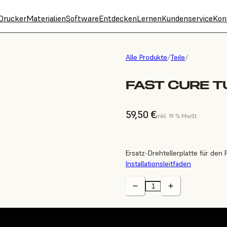
Drucker
Materialien
Software
Entdecken
Lernen
Kundenservice
Kon
Alle Produkte
/
Teile
/
FAST CURE T
59,50 €
inkl. 19 % MwSt.
Ersatz-Drehtellerplatte für den 
Installationsleitfaden