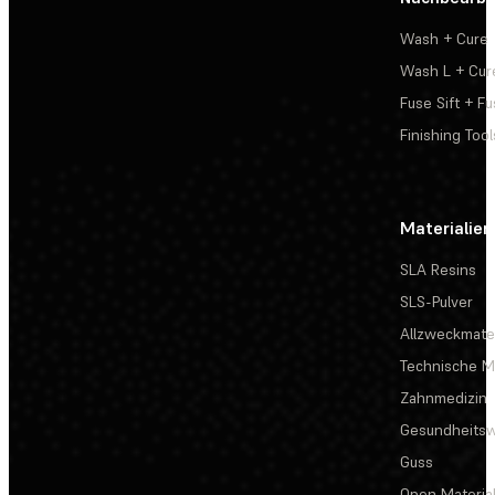
Wash + Cure
Wash L + Cur
Fuse Sift + Fu
Finishing Tool
Materialien
SLA Resins
SLS-Pulver
Allzweckmater
Technische Ma
Zahnmedizin
Gesundheits
Guss
Open Materia