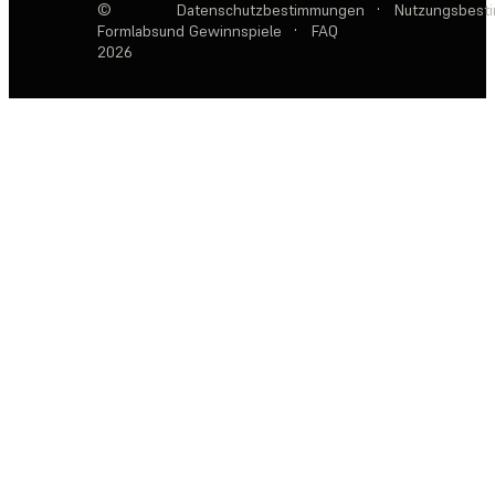
©
Datenschutzbestimmungen
·
Nutzungsbest
Formlabs
und Gewinnspiele
·
FAQ
2026