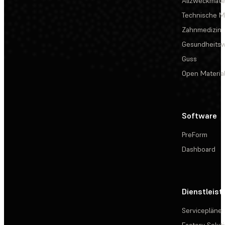
Allzweckmater
Technische Ma
Zahnmedizin
Gesundheits
Guss
Open Materia
Software
PreForm
Dashboard
Dienstleis
Servicepläne