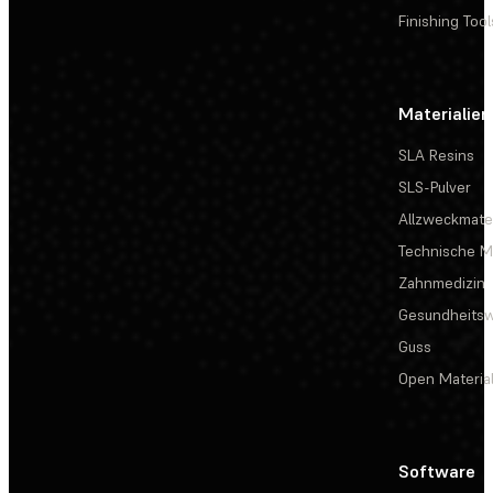
Finishing Tool
Materialien
SLA Resins
SLS-Pulver
Allzweckmater
Technische Ma
Zahnmedizin
Gesundheits
Guss
Open Materia
Software