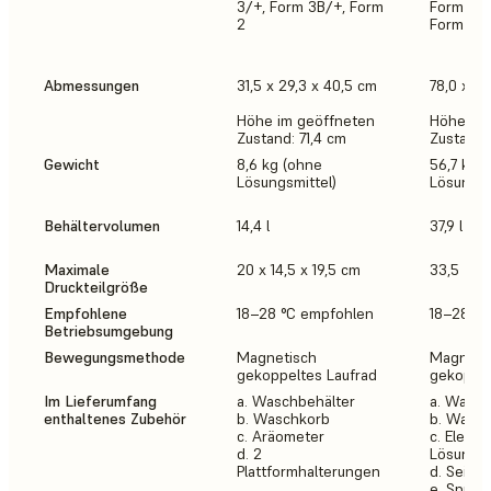
3/+, Form 3B/+, Form
Form 3/+
2
Form 2
Abmessungen
31,5 x 29,3 x 40,5 cm
78,0 x 46
Höhe im geöffneten
Höhe im 
Zustand: 71,4 cm
Zustand:
Gewicht
8,6 kg (ohne
56,7 kg 
Lösungsmittel)
Lösungsm
Behältervolumen
14,4 l
37,9 l
Maximale
20 x 14,5 x 19,5 cm
33,5 × 2
Druckteilgröße
Empfohlene
18–28 °C empfohlen
18–28 °C
Betriebsumgebung
Bewegungsmethode
Magnetisch
Magneti
gekoppeltes Laufrad
gekoppel
Im Lieferumfang
a. Waschbehälter
a. Wasch
enthaltenes Zubehör
b. Waschkorb
b. Wasc
c. Aräometer
c. Elektr
d. 2
Lösungs
Plattformhalterungen
d. Seite
e. Spülfl