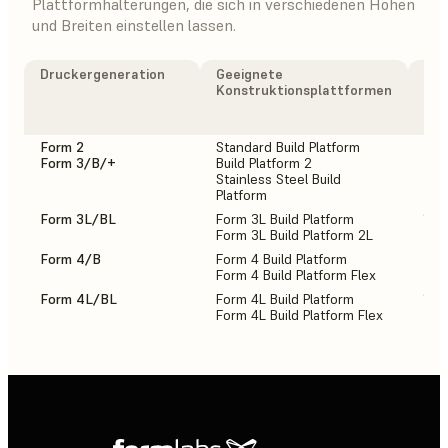
Plattformhalterungen, die sich in verschiedenen Höhen
und Breiten einstellen lassen.
Druckergeneration
Geeignete
Anz
Konstruktionsplattformen
Pla
den
pas
Form 2
Standard Build Platform
2
Form 3/B/+
Build Platform 2
Stainless Steel Build
Platform
Form 3L/BL
Form 3L Build Platform
1
Form 3L Build Platform 2L
Form 4/B
Form 4 Build Platform
2
Form 4 Build Platform Flex
Form 4L/BL
Form 4L Build Platform
1
Form 4L Build Platform Flex