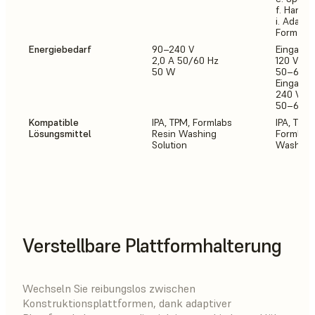
f. Hands
i. Adapte
Form 3 B
Energiebedarf
90–240 V
Eingang 
2,0 A 50/60 Hz
120 V We
50 W
50–60 Hz
Eingang 
240 V We
50–60 Hz
Kompatible
IPA, TPM, Formlabs
IPA, TPM
Lösungsmittel
Resin Washing
Formlabs
Solution
Washing 
Verstellbare Plattformhalterung
Wechseln Sie reibungslos zwischen
Konstruktionsplattformen, dank adaptiver