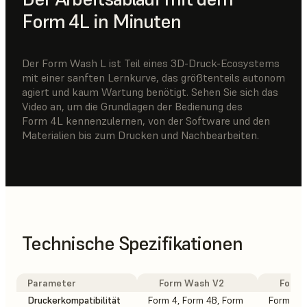
Form 4L in Minuten
Der Form Wash L ist Teil eines 3D-Druck-Ecosystems
mit einer sanften Lernkurve, das größtenteils autonom
agiert und kaum Wartung benötigt. Sehen Sie sich das
Video an, um die Grundlagen der Bedienung des
Form 4L kennenzulernen, von der Software und den
Materialien bis zum Drucken und Nachbearbeiten.
Technische Spezifikationen
Parameter
Form Wash V2
Form W
Druckerkompatibilität
Form 4, Form 4B, Form
Form 3L,