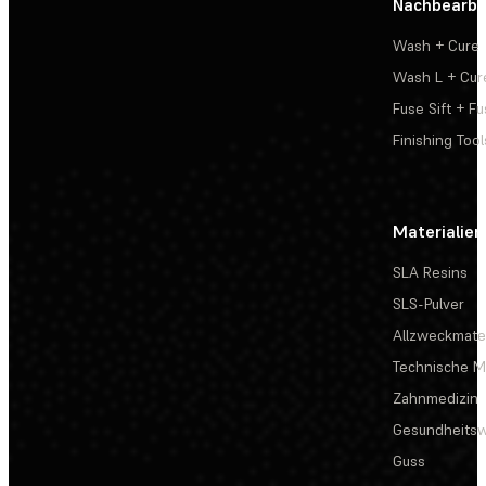
Nachbearbe
Wash + Cure
Wash L + Cur
Fuse Sift + Fu
Finishing Tool
Materialien
SLA Resins
SLS-Pulver
Allzweckmater
Technische Ma
Zahnmedizin
Gesundheits
Guss