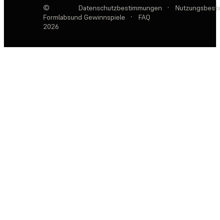
©
Datenschutzbestimmungen
·
Nutzungsbest
Formlabs
und Gewinnspiele
·
FAQ
2026