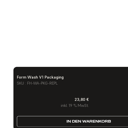
Form Wash V1 Packaging
SKU : FH-WA-PKG-REPL
23,80 €
inkl. 19 % MwSt.
IN DEN WARENKORB