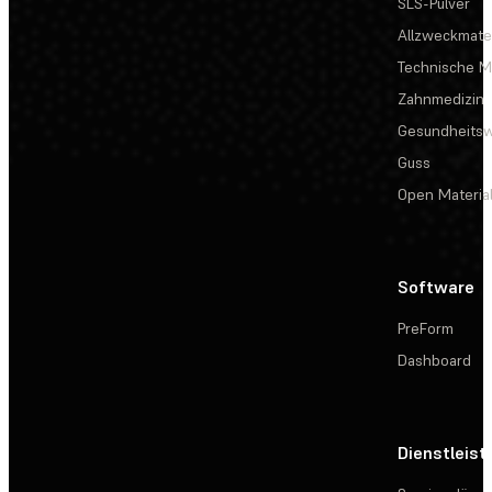
SLS-Pulver
Allzweckmater
Technische Ma
Zahnmedizin
Gesundheits
Guss
Open Materia
Software
PreForm
Dashboard
Dienstleis