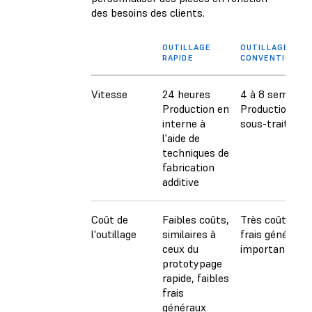
des besoins des clients.
OUTILLAGE
OUTILLAGE
RAPIDE
CONVENTIONNE
Vitesse
24 heures
4 à 8 semaine
Production en
Production en
interne à
sous-traitance
l'aide de
techniques de
fabrication
additive
Coût de
Faibles coûts,
Très coûteux,
l'outillage
similaires à
frais généraux
ceux du
importants.
prototypage
rapide, faibles
frais
généraux