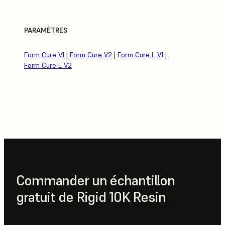
PARAMÈTRES
Form Cure V1
|
Form Cure V2
|
Form Cure L V1
|
Form Cure L V2
Commander un échantillon
gratuit de Rigid 10K Resin