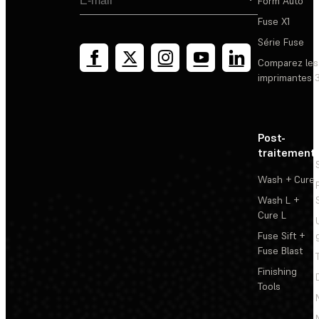
Form Auto
Fuse X1
Série Fuse
Comparez les
imprimantes 
Post-
traitement
Wash + Cure
Wash L +
Cure L
Fuse Sift +
Fuse Blast
Finishing
Tools