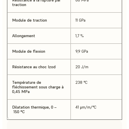
traction
Module de traction
11 GPa
Allongement
1,7 %
Module de flexion
9,9 GPa
Résistance au choc Izod
20 J/m
Température de
238 °C
fléchissement sous charge à
0,45 MPa
Dilatation thermique, 0 –
41 μm/m/°C
150 °C