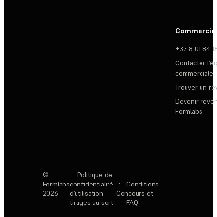
Commercia
+33 8 01 84 1
Contacter l’é
commerciale
Trouver un r
Devenir reve
Formlabs
©
Politique de
Formlabs
confidentialité
·
Conditions
2026
d’utilisation
·
Concours et
tirages au sort
·
FAQ