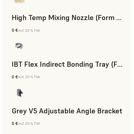
High Temp Mixing Nozzle (Form 4)
0 €
incl. 20 % TVA
Ingénierie
IBT Flex Indirect Bonding Tray (Form 4)
0 €
incl. 20 % TVA
Dentaire
Grey V5 Adjustable Angle Bracket
0 €
incl. 20 % TVA
Résine standard