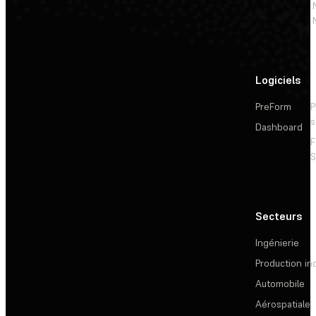
Logiciels
PreForm
P
s
Dashboard
F
S
Secteurs
Ingénierie
Production ind
Automobile
Aérospatiale