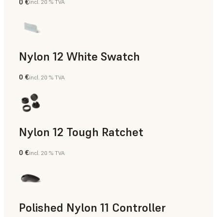
0 €
incl. 20 % TVA
Poudre SLS
Nylon 12 White Swatch
0 €
incl. 20 % TVA
Poudre SLS
Nylon 12 Tough Ratchet
0 €
incl. 20 % TVA
Poudre SLS
Polished Nylon 11 Controller