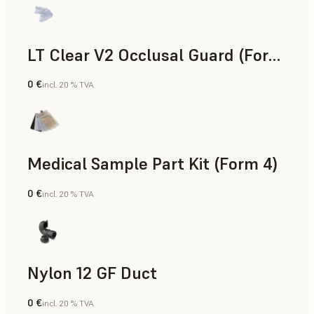
LT Clear V2 Occlusal Guard (Form 4)
0 €
incl. 20 % TVA
Dentaire
Medical Sample Part Kit (Form 4)
0 €
incl. 20 % TVA
Médical
Nylon 12 GF Duct
0 €
incl. 20 % TVA
Poudre SLS