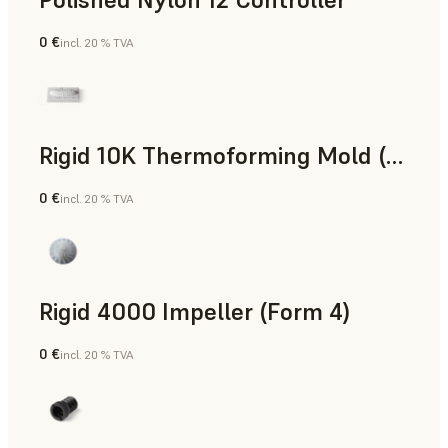
0 €
incl. 20 % TVA
Poudre SLS
Rigid 10K Thermoforming Mold (Form 4)
0 €
incl. 20 % TVA
Ingénierie
Rigid 4000 Impeller (Form 4)
0 €
incl. 20 % TVA
Ingénierie