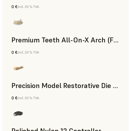
0 €
incl. 20 % TVA
Poudre SLS
Premium Teeth All-On-X Arch (Form 4)
0 €
incl. 20 % TVA
Dentaire
Precision Model Restorative Die Model
0 €
incl. 20 % TVA
Dentaire
Polished Nylon 12 Controller