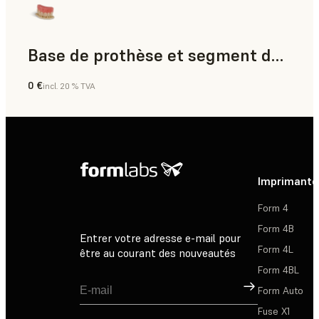
Base de prothèse et segment dentaire
0 €
incl. 20 % TVA
Dentaire
Imprimante
Form 4
Form 4B
Entrer votre adresse e-mail pour
Form 4L
être au courant des nouveautés
Form 4BL
Inscription
Form Auto
Fuse X1