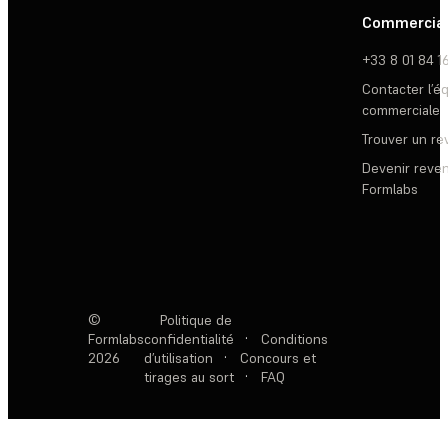
Commercia
+33 8 01 84 1
Contacter l’é
commerciale
Trouver un r
Devenir reve
Formlabs
©
Politique de
Formlabs
confidentialité
·
Conditions
2026
d’utilisation
·
Concours et
tirages au sort
·
FAQ