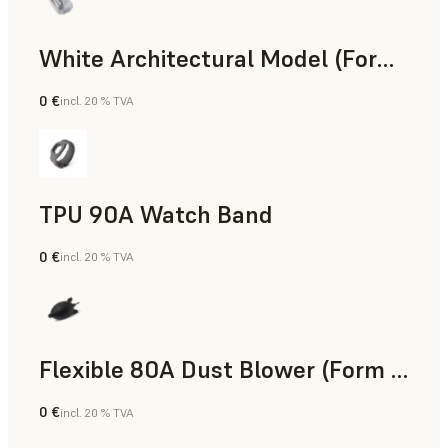
White Architectural Model (Form 4)
0 €
incl. 20 % TVA
Résine standard
TPU 90A Watch Band
0 €
incl. 20 % TVA
Poudre SLS
Flexible 80A Dust Blower (Form 4)
0 €
incl. 20 % TVA