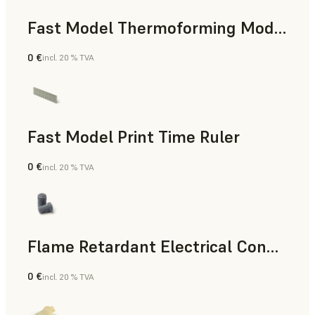
Fast Model Thermoforming Model
0 €
incl. 20 % TVA
Dentaire
Fast Model Print Time Ruler
0 €
incl. 20 % TVA
Résine standard
Flame Retardant Electrical Connector (Form 4)
0 €
incl. 20 % TVA
Ingénierie