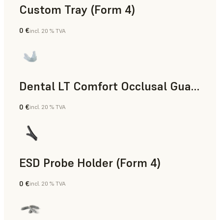
Custom Tray (Form 4)
0 €
incl. 20 % TVA
Dentaire
Dental LT Comfort Occlusal Guard (Form 4)
0 €
incl. 20 % TVA
Dentaire
ESD Probe Holder (Form 4)
0 €
incl. 20 % TVA
Ingénierie