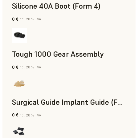
Silicone 40A Boot (Form 4)
0 €
incl. 20 % TVA
Ingénierie
Tough 1000 Gear Assembly
0 €
incl. 20 % TVA
Ingénierie
Surgical Guide Implant Guide (Form 4)
0 €
incl. 20 % TVA
Dentaire