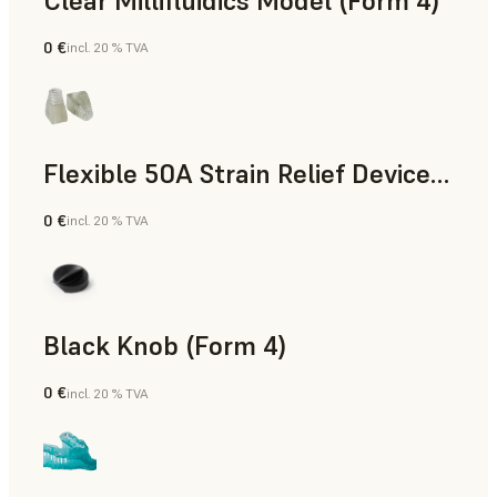
Clear Millifluidics Model (Form 4)
0 €
incl. 20 % TVA
Résine standard
Flexible 50A Strain Relief Device (Form 4)
0 €
incl. 20 % TVA
Ingénierie
Black Knob (Form 4)
0 €
incl. 20 % TVA
Résine standard