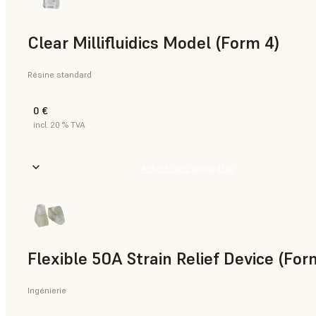
Clear Millifluidics Model (Form 4)
Résine standard
0 €
incl. 20 % TVA
Acheter dès aujourd’hui
Flexible 50A Strain Relief Device (For
Ingénierie