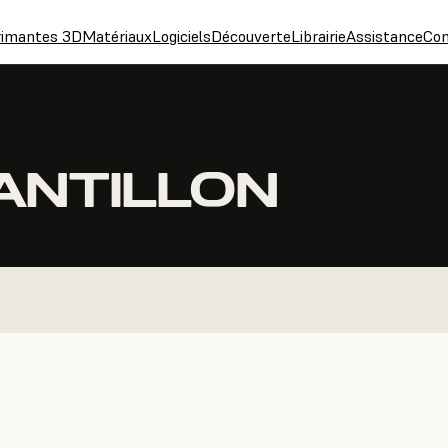
rimantes 3D
Matériaux
Logiciels
Découverte
Librairie
Assistance
Con
HANTILLON