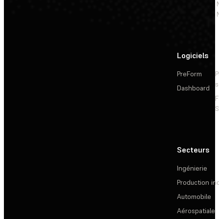
Logiciels
PreForm
P
s
Dashboard
F
S
Secteurs
Ingénierie
Production ind
Automobile
Aérospatiale