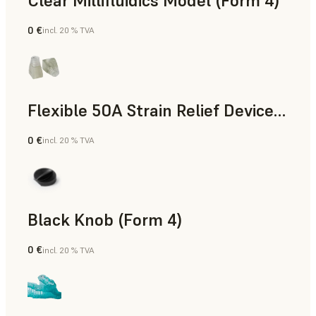
Clear Millifluidics Model (Form 4)
0 €
incl. 20 % TVA
Résine standard
Flexible 50A Strain Relief Device (Form 4)
0 €
incl. 20 % TVA
Ingénierie
Black Knob (Form 4)
0 €
incl. 20 % TVA
Résine standard