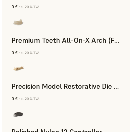
0 €
incl. 20 % TVA
Poudre SLS
Premium Teeth All-On-X Arch (Form 4)
0 €
incl. 20 % TVA
Dentaire
Precision Model Restorative Die Model
0 €
incl. 20 % TVA
Dentaire
Polished Nylon 12 Controller