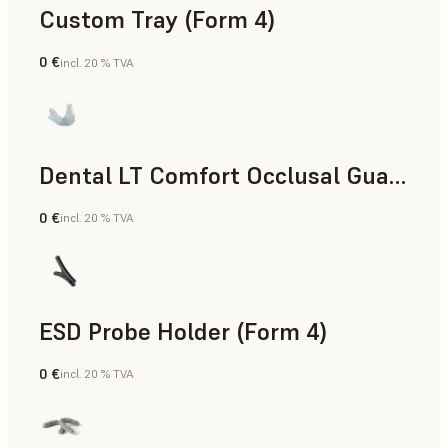
Custom Tray (Form 4)
0 €
incl. 20 % TVA
Dentaire
Dental LT Comfort Occlusal Guard (Form 4)
0 €
incl. 20 % TVA
Dentaire
ESD Probe Holder (Form 4)
0 €
incl. 20 % TVA
Ingénierie