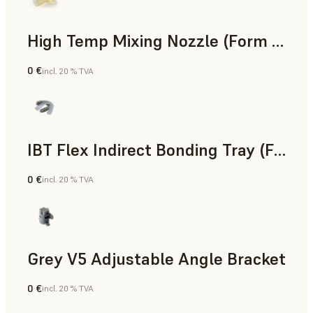
High Temp Mixing Nozzle (Form 4)
0 €
incl. 20 % TVA
Ingénierie
IBT Flex Indirect Bonding Tray (Form 4)
0 €
incl. 20 % TVA
Dentaire
Grey V5 Adjustable Angle Bracket
0 €
incl. 20 % TVA
Résine standard