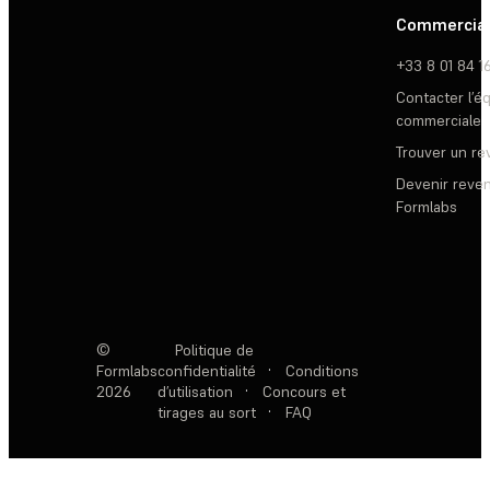
Commercia
+33 8 01 84 1
Contacter l’é
commerciale
Trouver un r
Devenir reve
Formlabs
©
Politique de
Formlabs
confidentialité
·
Conditions
2026
d’utilisation
·
Concours et
tirages au sort
·
FAQ