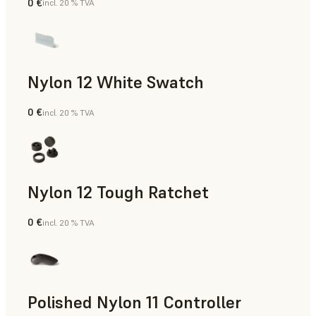
0 €
incl. 20 % TVA
Poudre SLS
Nylon 12 White Swatch
0 €
incl. 20 % TVA
Poudre SLS
Nylon 12 Tough Ratchet
0 €
incl. 20 % TVA
Poudre SLS
Polished Nylon 11 Controller