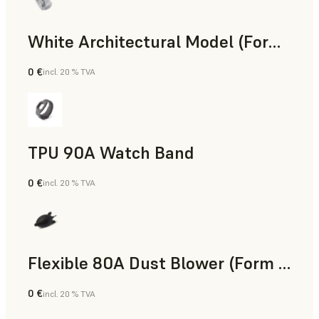
White Architectural Model (Form 4)
0 €
incl. 20 % TVA
Résine standard
TPU 90A Watch Band
0 €
incl. 20 % TVA
Poudre SLS
Flexible 80A Dust Blower (Form 4)
0 €
incl. 20 % TVA