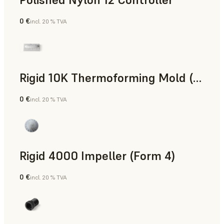
0 €
incl. 20 % TVA
Poudre SLS
Rigid 10K Thermoforming Mold (Form 4)
0 €
incl. 20 % TVA
Ingénierie
Rigid 4000 Impeller (Form 4)
0 €
incl. 20 % TVA
Ingénierie