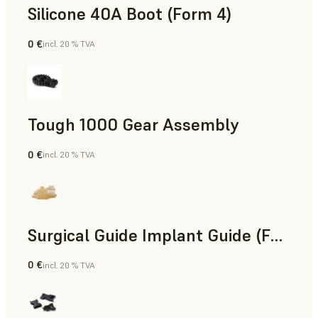
Silicone 40A Boot (Form 4)
0 €
incl. 20 % TVA
Ingénierie
Tough 1000 Gear Assembly
0 €
incl. 20 % TVA
Ingénierie
Surgical Guide Implant Guide (Form 4)
0 €
incl. 20 % TVA
Dentaire