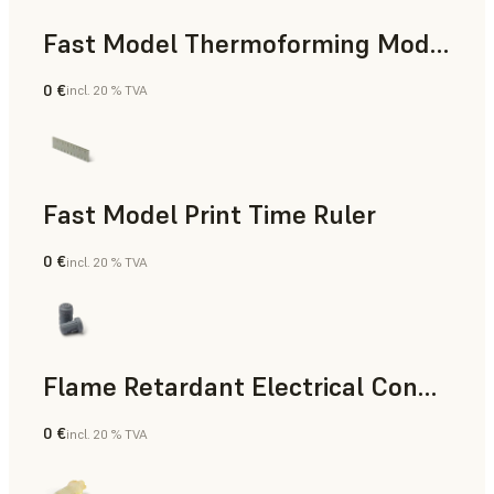
Fast Model Thermoforming Model
0 €
incl. 20 % TVA
Dentaire
Fast Model Print Time Ruler
0 €
incl. 20 % TVA
Résine standard
Flame Retardant Electrical Connector (Form 4)
0 €
incl. 20 % TVA
Ingénierie