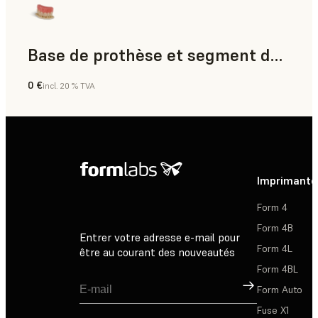
Base de prothèse et segment dentaire
0 €
incl. 20 % TVA
Dentaire
Imprimante
Form 4
Form 4B
Entrer votre adresse e-mail pour
Form 4L
être au courant des nouveautés
Form 4BL
Inscription
Form Auto
Fuse X1