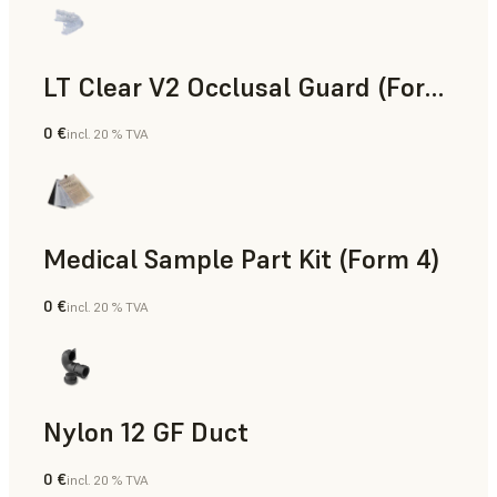
LT Clear V2 Occlusal Guard (Form 4)
0 €
incl. 20 % TVA
Dentaire
Medical Sample Part Kit (Form 4)
0 €
incl. 20 % TVA
Médical
Nylon 12 GF Duct
0 €
incl. 20 % TVA
Poudre SLS