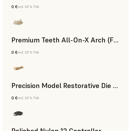
0 €
incl. 20 % TVA
Poudre SLS
Premium Teeth All-On-X Arch (Form 4)
0 €
incl. 20 % TVA
Dentaire
Precision Model Restorative Die Model
0 €
incl. 20 % TVA
Dentaire
Polished Nylon 12 Controller