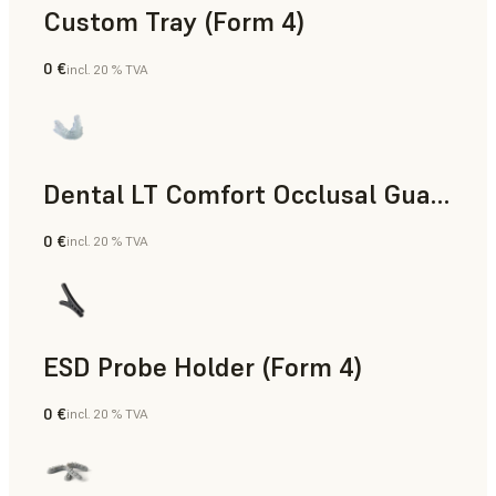
Custom Tray (Form 4)
0 €
incl. 20 % TVA
Dentaire
Dental LT Comfort Occlusal Guard (Form 4)
0 €
incl. 20 % TVA
Dentaire
ESD Probe Holder (Form 4)
0 €
incl. 20 % TVA
Ingénierie