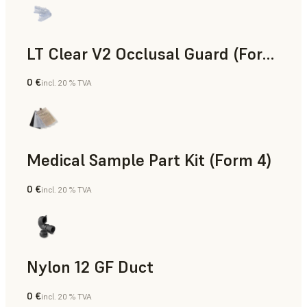
LT Clear V2 Occlusal Guard (Form 4)
0 €
incl. 20 % TVA
Dentaire
Medical Sample Part Kit (Form 4)
0 €
incl. 20 % TVA
Médical
Nylon 12 GF Duct
0 €
incl. 20 % TVA
Poudre SLS