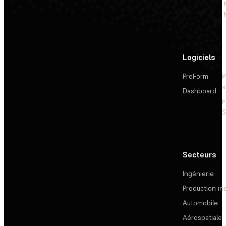
Logiciels
PreForm
P
s
Dashboard
F
S
Secteurs
Ingénierie
Production ind
Automobile
Aérospatiale