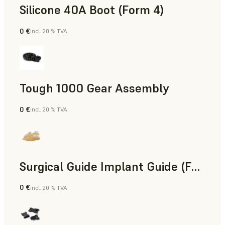
Silicone 40A Boot (Form 4)
0 €
incl. 20 % TVA
Ingénierie
Tough 1000 Gear Assembly
0 €
incl. 20 % TVA
Ingénierie
Surgical Guide Implant Guide (Form 4)
0 €
incl. 20 % TVA
Dentaire