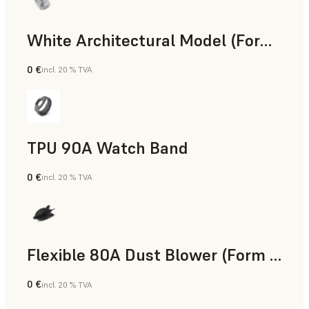
White Architectural Model (Form 4)
0 €
incl. 20 % TVA
Résine standard
TPU 90A Watch Band
0 €
incl. 20 % TVA
Poudre SLS
Flexible 80A Dust Blower (Form 4)
0 €
incl. 20 % TVA