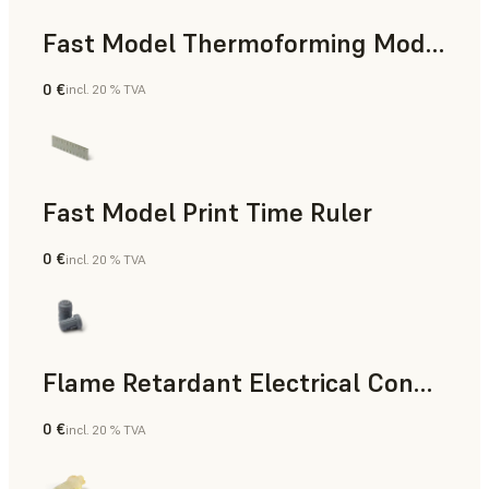
Fast Model Thermoforming Model
0 €
incl. 20 % TVA
Dentaire
Fast Model Print Time Ruler
0 €
incl. 20 % TVA
Résine standard
Flame Retardant Electrical Connector (Form 4)
0 €
incl. 20 % TVA
Ingénierie