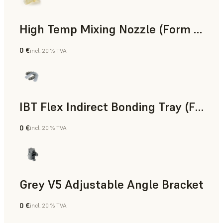
High Temp Mixing Nozzle (Form 4)
0 €
incl. 20 % TVA
Ingénierie
IBT Flex Indirect Bonding Tray (Form 4)
0 €
incl. 20 % TVA
Dentaire
Grey V5 Adjustable Angle Bracket
0 €
incl. 20 % TVA
Résine standard