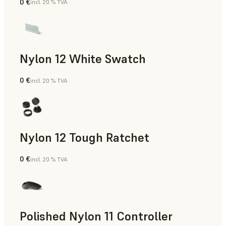
0 €
incl. 20 % TVA
Poudre SLS
Nylon 12 White Swatch
0 €
incl. 20 % TVA
Poudre SLS
Nylon 12 Tough Ratchet
0 €
incl. 20 % TVA
Poudre SLS
Polished Nylon 11 Controller