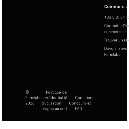
Commercia
+33 8 01 84 1
Contacter l’é
commerciale
Trouver un r
Devenir reve
Formlabs
©
Politique de
Formlabs
confidentialité
·
Conditions
2026
d’utilisation
·
Concours et
tirages au sort
·
FAQ