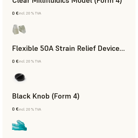
Clear Millifluidics Model (Form 4)
0 €
incl. 20 % TVA
Résine standard
Flexible 50A Strain Relief Device (Form 4)
0 €
incl. 20 % TVA
Ingénierie
Black Knob (Form 4)
0 €
incl. 20 % TVA
Résine standard