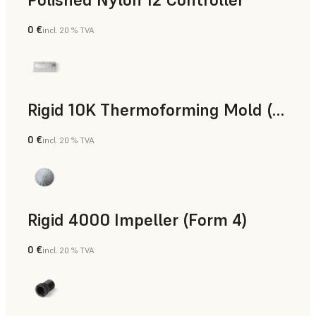
0 €
incl. 20 % TVA
Poudre SLS
Rigid 10K Thermoforming Mold (Form 4)
0 €
incl. 20 % TVA
Ingénierie
Rigid 4000 Impeller (Form 4)
0 €
incl. 20 % TVA
Ingénierie