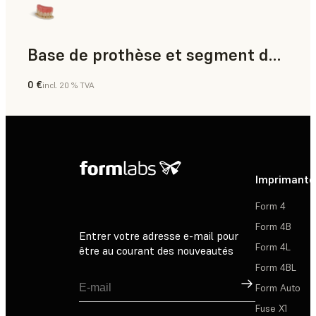
Base de prothèse et segment dentaire
0 €
incl. 20 % TVA
Dentaire
Imprimante
Form 4
Form 4B
Entrer votre adresse e-mail pour
Form 4L
être au courant des nouveautés
Form 4BL
Inscription
Form Auto
Fuse X1