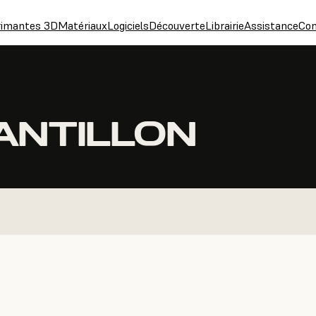
rimantes 3D
Matériaux
Logiciels
Découverte
Librairie
Assistance
Con
HANTILLON