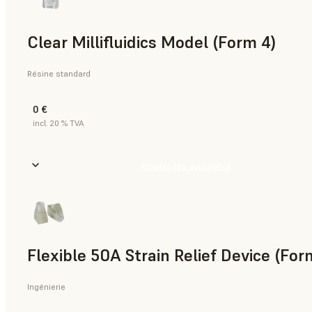
Clear Millifluidics Model (Form 4)
Résine standard
0 €
incl. 20 % TVA
Acheter dès aujourd’hui
Flexible 50A Strain Relief Device (For
Ingénierie