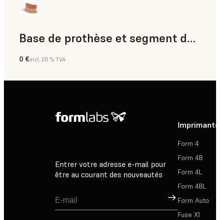
Base de prothèse et segment dentaire
0 €
incl. 20 % TVA
Dentaire
Imprimante
Form 4
Form 4B
Entrer votre adresse e-mail pour
Form 4L
être au courant des nouveautés
Form 4BL
Inscription
Form Auto
Fuse X1