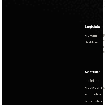
Logiciels
PreForm
P
s
Dashboard
F
S
Secteurs
Ingénierie
Production ind
Automobile
Aérospatiale