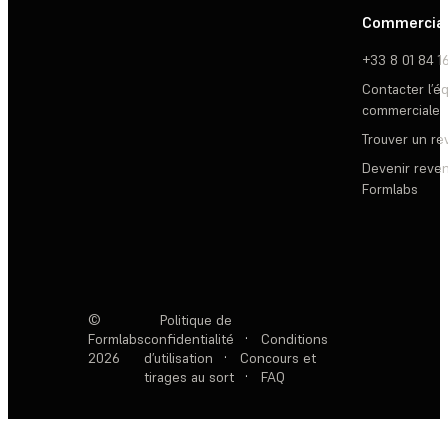
Commercia
+33 8 01 84 1
Contacter l’é
commerciale
Trouver un r
Devenir reve
Formlabs
©
Politique de
Formlabs
confidentialité
·
Conditions
2026
d’utilisation
·
Concours et
tirages au sort
·
FAQ