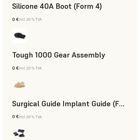
Silicone 40A Boot (Form 4)
0 €
incl. 20 % TVA
Ingénierie
Tough 1000 Gear Assembly
0 €
incl. 20 % TVA
Ingénierie
Surgical Guide Implant Guide (Form 4)
0 €
incl. 20 % TVA
Dentaire