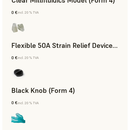
Clear Millifluidics Model (Form 4)
0 €
incl. 20 % TVA
Résine standard
Flexible 50A Strain Relief Device (Form 4)
0 €
incl. 20 % TVA
Ingénierie
Black Knob (Form 4)
0 €
incl. 20 % TVA
Résine standard