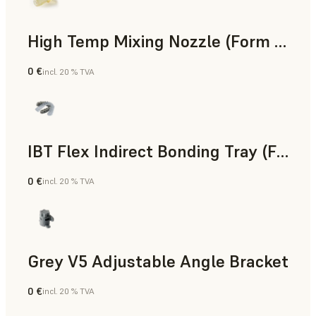
High Temp Mixing Nozzle (Form 4)
0 €
incl. 20 % TVA
Ingénierie
IBT Flex Indirect Bonding Tray (Form 4)
0 €
incl. 20 % TVA
Dentaire
Grey V5 Adjustable Angle Bracket
0 €
incl. 20 % TVA
Résine standard