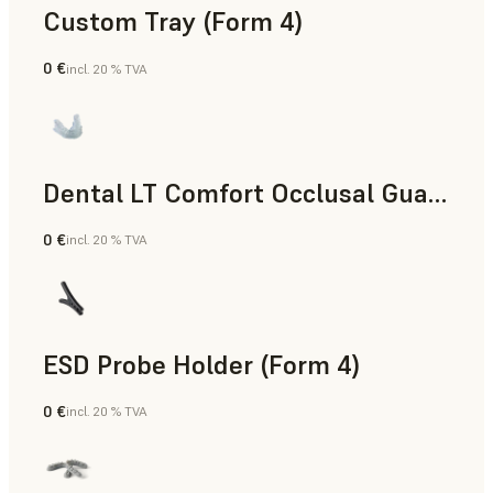
Custom Tray (Form 4)
0 €
incl. 20 % TVA
Dentaire
Dental LT Comfort Occlusal Guard (Form 4)
0 €
incl. 20 % TVA
Dentaire
ESD Probe Holder (Form 4)
0 €
incl. 20 % TVA
Ingénierie