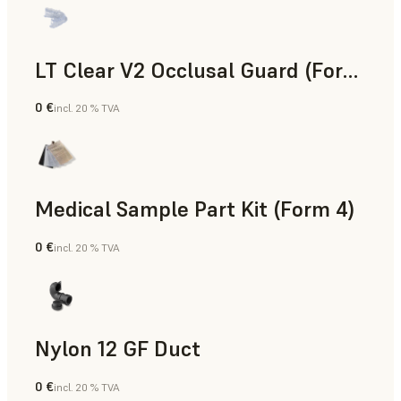
LT Clear V2 Occlusal Guard (Form 4)
0 €
incl. 20 % TVA
Dentaire
Medical Sample Part Kit (Form 4)
0 €
incl. 20 % TVA
Médical
Nylon 12 GF Duct
0 €
incl. 20 % TVA
Poudre SLS