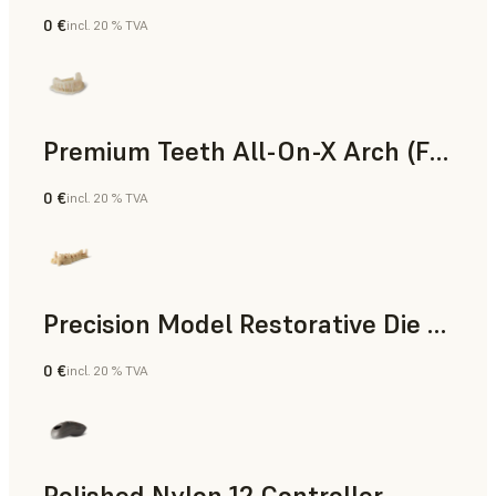
0 €
incl. 20 % TVA
Poudre SLS
Premium Teeth All-On-X Arch (Form 4)
0 €
incl. 20 % TVA
Dentaire
Precision Model Restorative Die Model
0 €
incl. 20 % TVA
Dentaire
Polished Nylon 12 Controller