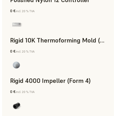
0 €
incl. 20 % TVA
Poudre SLS
Rigid 10K Thermoforming Mold (Form 4)
0 €
incl. 20 % TVA
Ingénierie
Rigid 4000 Impeller (Form 4)
0 €
incl. 20 % TVA
Ingénierie