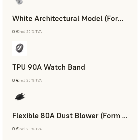
White Architectural Model (Form 4)
0 €
incl. 20 % TVA
Résine standard
TPU 90A Watch Band
0 €
incl. 20 % TVA
Poudre SLS
Flexible 80A Dust Blower (Form 4)
0 €
incl. 20 % TVA