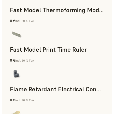
Fast Model Thermoforming Model
0 €
incl. 20 % TVA
Dentaire
Fast Model Print Time Ruler
0 €
incl. 20 % TVA
Résine standard
Flame Retardant Electrical Connector (Form 4)
0 €
incl. 20 % TVA
Ingénierie