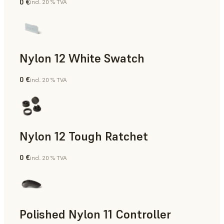
0 €
incl. 20 % TVA
Poudre SLS
Nylon 12 White Swatch
0 €
incl. 20 % TVA
Poudre SLS
Nylon 12 Tough Ratchet
0 €
incl. 20 % TVA
Poudre SLS
Polished Nylon 11 Controller