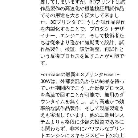
要してしまいますが、3Dプリントは試
作品製作の高速化や機能検証用試作品
でその用途を大きく拡大して来まし
た。3Dプリンタでこうした試作品製作
を内製化することで、プロダクトデザ
イナー、エンジニア、そして技術者た
ちは従来より遥かに短期間で設計、試
作品製作、検証、設計調整、再試作と
いう反復プロセスを回すことが可能で
す。
Formlabs
の最新SLSプリンタFuse 1+
30Wは、外部委託先からの納品を待っ
ていた期間内でこうした反復プロセス
を高速で回すことが可能で、無用のダ
ウンタイムを無くし、より高速かつ効
率的な試作品製作、そして製品製造さ
えも実現しています。他の工業用シス
テムよりも格段に少額の投資であるに
も関わらず、非常にパワフルなプリン
トエンジンにスキャンスピードの向上