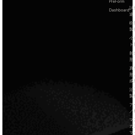
PreForm
試
Dashboard
途
樹
製
小
ト
射
形
真
形
成
治
製
ア
／
マ
カ
マ