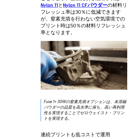
Nylon 11
と
Nylon 11 CF
パウダー
の材料リ
フレッシュ率は30％に低減できます
が、窒素充填を行わない空気環境での
プリント時は50％の材料リフレッシュ
率となります。
Fuse 1+ 30W
の窒素充填オプションは、未溶融
パウダーの品質を高水準に保ち、高い再利用
性を実現することでゼロウェイスト・プリン
トを実現する。
連続プリントも低コストで運用