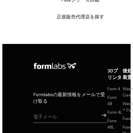
正規販売代理店を探す
3Dプ
後処
リンタ
装置
Form 4
Wash
Formlabsの最新情報をメールで受
Cure
Form
け取る
4B
Wash
+ Cur
Form 4L
サインアップ
Fuse 
Form
4BL
Fuse