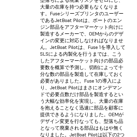
型落ちによる廃棄リスクをゼロにし、
大量の在庫を持つ必要もなくなりま
す。Fuseシリーズプリンタのユーザー
である
JetBoat Pilot
は、ボートのエン
ジン部品をアフターマーケット向けに
製造するメーカーで、OEMからのデザ
インの変更に対応しなければなりませ
ん。JetBoat Pilotは、Fuse 1を導入して
SLSによる内製化を行うまでは、こう
したアフターマーケット向けの部品必
要数を概算で予測し、切削によって十
分な数の部品を製造して在庫しておく
必要がありました。Fuse 1の導入によ
り、JetBoat Pilotはまさにオンデマン
ドで必要点数だけ部品を製造するとい
う大幅な効率化を実現し、大量の在庫
を抱えることなく迅速に部品を顧客に
提供できるようになりました。OEMが
デザイン変更を行なっても、型落ち品
となって廃棄される部品はもはや無く
なりました。JetBoat Pilotは以下の2つ