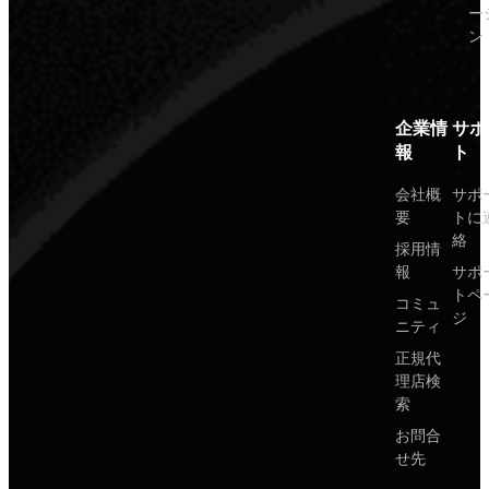
ー
ン
企業情
サポ
報
ト
会社概
サポ
要
トに
絡
採用情
報
サポ
トペ
コミュ
ジ
ニティ
正規代
理店検
索
お問合
せ先