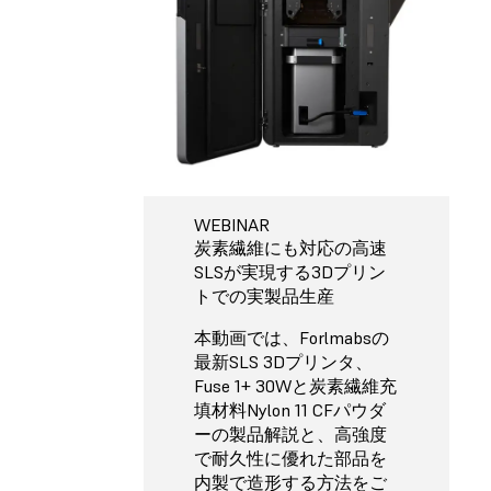
WEBINAR
炭素繊維にも対応の高速
SLSが実現する3Dプリン
トでの実製品生産
本動画では、Forlmabs
の
最新SLS 3Dプリンタ、
Fuse 1+ 30Wと炭素繊維充
填材料Nylon 11 CFパウダ
ーの製品解説と、高強度
で耐久性に優れた部品を
内製で造形する方法をご