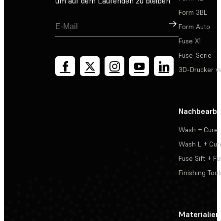
um auf dem Laufenden zu bleiben
Form 3BL
Registrieren
Form Auto
Fuse X1
Fuse-Serie
3D-Drucker v
Nachbearbe
Wash + Cure
Wash L + Cur
Fuse Sift + Fu
Finishing Tool
Materialien