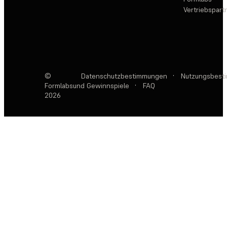
Vertriebspar
©
Datenschutzbestimmungen
·
Nutzungsbest
Formlabs
und Gewinnspiele
·
FAQ
2026