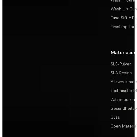
Wash + Cure
Wash L + Cur
Fuse Sift + Fu
Finishing Tool
Materialien
SLS-Pulver
SLA Resins
Allzweckmater
Technische Ma
Zahnmedizin
Gesundheits
Guss
Open Materia