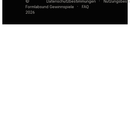
©
Datenschutzbestimmungen
·
Nutzungsbest
Formlabs
und Gewinnspiele
·
FAQ
2026