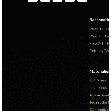
Nachbearbe
Wash + Cure
Wash L + Cur
Fuse Sift + Fu
Finishing Tool
Materialien
SLS-Pulver
SLA Resins
Allzweckmater
Technische Ma
Zahnmedizin