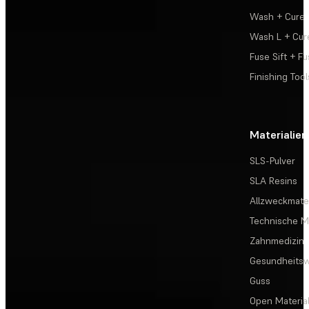
Wash + Cure
Wash L + Cur
Fuse Sift + Fu
Finishing Tool
Materialien
SLS-Pulver
SLA Resins
Allzweckmater
Technische Ma
Zahnmedizin
Gesundheits
Guss
Open Materia