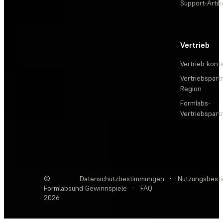
Support-Artik
Vertrieb
Vertrieb kont
Vertriebspartn
Region
Formlabs-
Vertriebspar
©
Datenschutzbestimmungen
·
Nutzungsbest
Formlabs
und Gewinnspiele
·
FAQ
2026