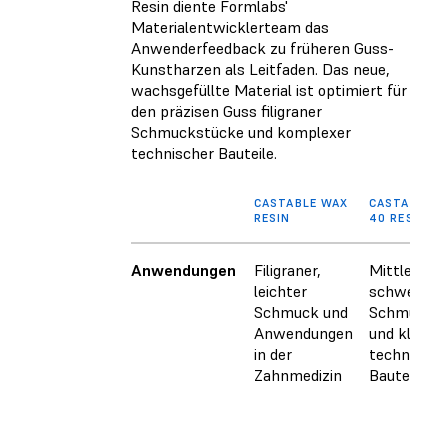
Resin diente Formlabs'
Materialentwicklerteam das
Anwenderfeedback zu früheren Guss-
Kunstharzen als Leitfaden. Das neue,
wachsgefüllte Material ist optimiert für
den präzisen Guss filigraner
Schmuckstücke und komplexer
technischer Bauteile.
CASTABLE WAX
CASTABLE W
RESIN
40 RESIN
Anwendungen
Filigraner,
Mittlere bi
leichter
schwere
Schmuck und
Schmuckst
Anwendungen
und kleine
in der
technische
Zahnmedizin
Bauteile