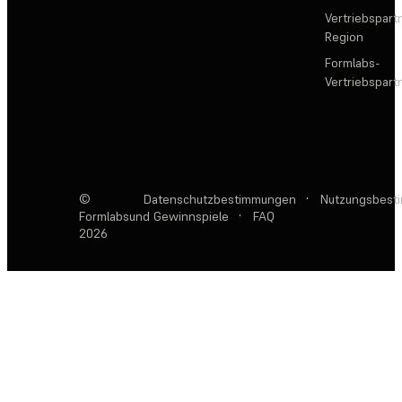
Vertriebspartn
Region
Formlabs-
Vertriebspar
©
Datenschutzbestimmungen
·
Nutzungsbest
Formlabs
und Gewinnspiele
·
FAQ
2026