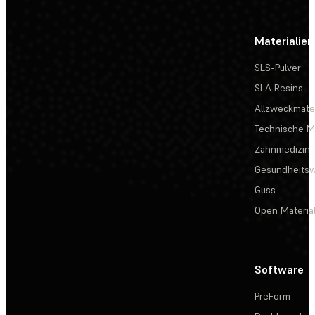
Materialien
SLS-Pulver
SLA Resins
Allzweckmater
Technische Ma
Zahnmedizin
Gesundheits
Guss
Open Materia
Software
PreForm