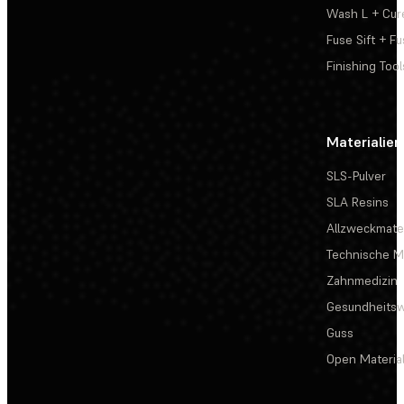
Wash L + Cur
Fuse Sift + Fu
Finishing Tool
Materialien
SLS-Pulver
SLA Resins
Allzweckmater
Technische Ma
Zahnmedizin
Gesundheits
Guss
Open Materia