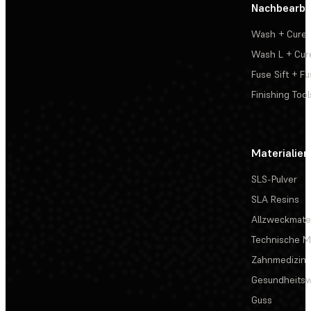
Nachbearbe
Wash + Cure
Wash L + Cur
Fuse Sift + Fu
Finishing Tool
Materialien
SLS-Pulver
SLA Resins
Allzweckmater
Technische Ma
Zahnmedizin
Gesundheits
Guss