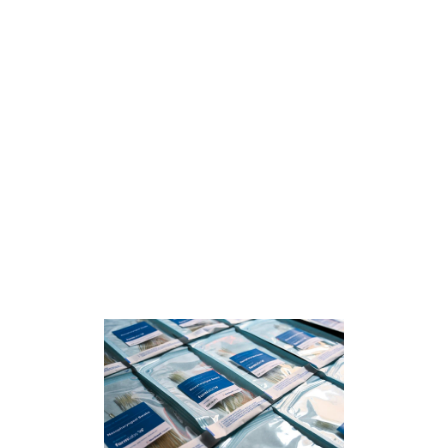
Wenn Sie eine Organisation im
Gesundheitswesen sind, die überlegt,
3D-Druck für COVID-19 oder andere
medizinische Anwendungsfälle zu
nutzen, sollten Sie unseren
Leitfaden:
Überlegungen für die
Herstellung sicherer und effektiver
Medizinprodukte
lesen.