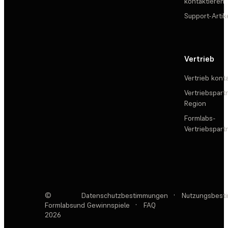
kontaktieren
Support-Artik
Vertrieb
Vertrieb kont
Vertriebspartn
Region
Formlabs-
Vertriebspar
©
Datenschutzbestimmungen
·
Nutzungsbest
Formlabs
und Gewinnspiele
·
FAQ
2026