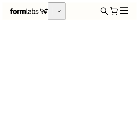
3D-Druck zur Unterstützung der
COVID-19 Response
Formlabs möchte der medizinischen
Fachwelt helfen, 3D-Druck
zur Bekämpfung der COVID-19-
Pandemie und der damit verbundenen
Lieferkettenengpässe zu nutzen. Wir
kooperieren mit Dutzenden von
Krankenhäusern,
Gesundheitssystemen und staatlichen
Stellen auf der ganzen Welt bei
verschiedenen Projekten, von COVID-
19-Tests, über PSA bis zu
medizinischem Gerät.