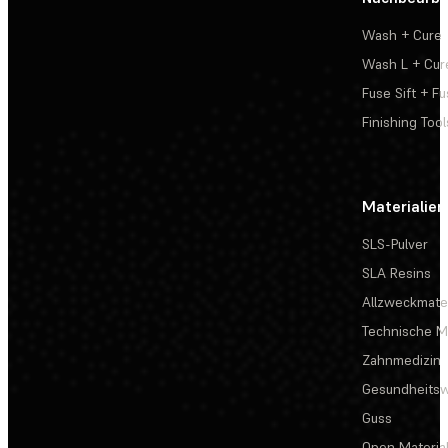
Wash + Cure
Wash L + Cur
Fuse Sift + Fu
Finishing Tool
Materialien
SLS-Pulver
SLA Resins
Allzweckmater
Technische Ma
Zahnmedizin
Gesundheits
Guss
Open Materia