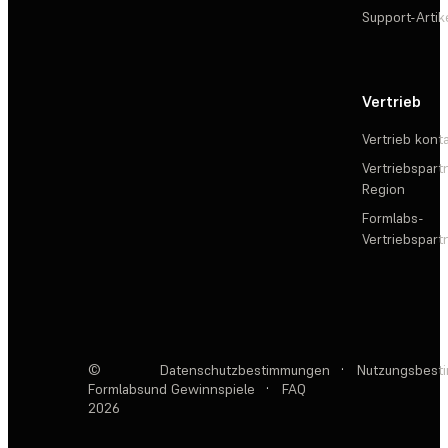
Support-Artik
Vertrieb
Vertrieb kont
Vertriebspartn
Region
Formlabs-
Vertriebspar
©
Datenschutzbestimmungen
·
Nutzungsbest
Formlabs
und Gewinnspiele
·
FAQ
2026