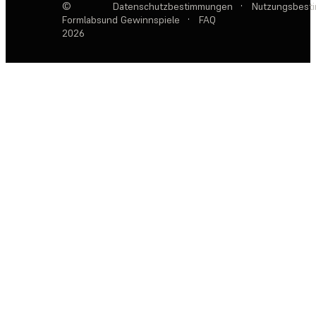
©
Datenschutzbestimmungen
·
Nutzungsbest
Formlabs
und Gewinnspiele
·
FAQ
2026