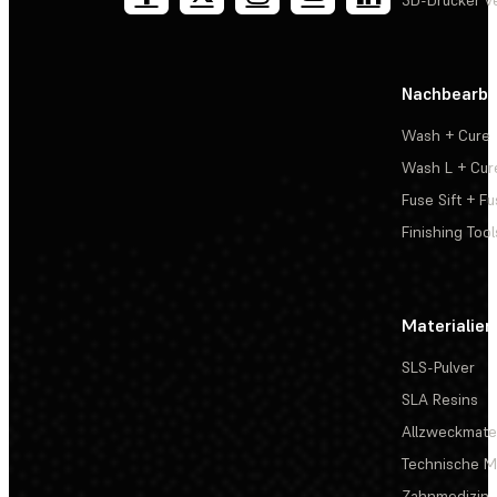
Nachbearbe
Wash + Cure
Wash L + Cur
Fuse Sift + Fu
Finishing Tool
Materialien
SLS-Pulver
SLA Resins
Allzweckmater
Technische Ma
Zahnmedizin