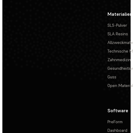
Materialien
SLS-Pulver
SLA Resins
Allzweckmater
Technische Ma
Zahnmedizin
Gesundheits
Guss
Open Materia
Software
PreForm
Dashboard