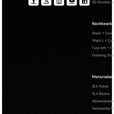
3D-Drucker v
Nachbearbe
Wash + Cure
Wash L + Cur
Fuse Sift + Fu
Finishing Tool
Materialien
SLS-Pulver
SLA Resins
Allzweckmater
Technische Ma