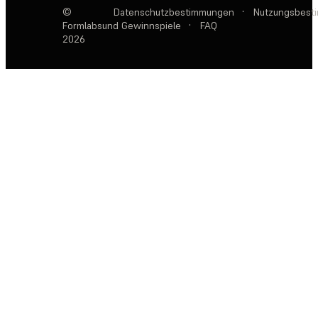
©
Datenschutzbestimmungen
·
Nutzungsbest
Formlabs
und Gewinnspiele
·
FAQ
2026