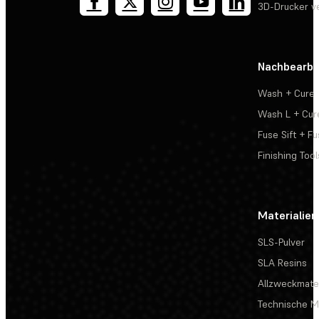
3D-Drucker v
Nachbearbe
Wash + Cure
Wash L + Cur
Fuse Sift + Fu
Finishing Tool
Materialien
SLS-Pulver
SLA Resins
Allzweckmater
Technische Ma