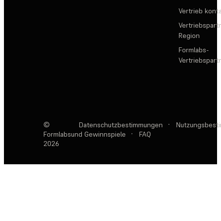
Vertrieb kont
Vertriebspartn
Region
Formlabs-
Vertriebspar
©
Datenschutzbestimmungen
·
Nutzungsbest
Formlabs
und Gewinnspiele
·
FAQ
2026