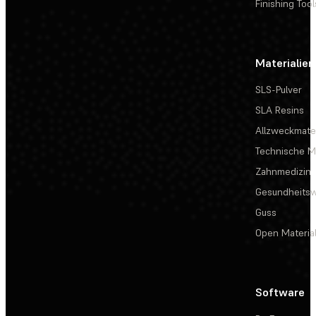
Finishing Tool
Materialien
SLS-Pulver
SLA Resins
Allzweckmater
Technische Ma
Zahnmedizin
Gesundheits
Guss
Open Materia
Software