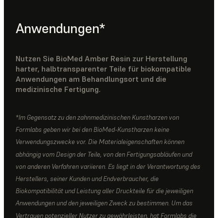
Anwendungen*
Nutzen Sie BioMed Amber Resin zur Herstellung
harter, halbtransparenter Teile für biokompatible
Anwendungen am Behandlungsort und die
medizinische Fertigung.
*Im Gegensatz zu den zahnmedizinischen Kunstharzen von
Formlabs geben wir bei den BioMed-Kunstharzen keine
Verwendungszwecke vor. Die Materialeigenschaften können
abhängig vom Design der Teile, von den Fertigungsabläufen und
von anderen Verfahren variieren. Es liegt in der Verantwortung des
Herstellers, seiner Kunden und Endverbraucher, die
Biokompatibilität und Leistung aller Druckteile für die jeweiligen
Anwendungen und den jeweiligen Zweck zu bestimmen. Um das
Vertrauen potenzieller Nutzer zu gewährleisten, hat Formlabs die