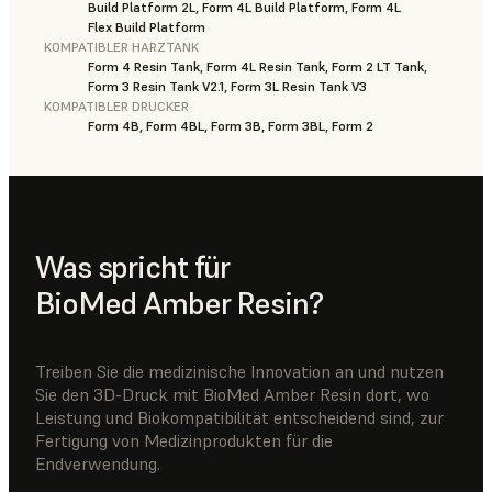
Build Platform 2L, Form 4L Build Platform, Form 4L
Flex Build Platform
KOMPATIBLER HARZTANK
Form 4 Resin Tank, Form 4L Resin Tank, Form 2 LT Tank,
Form 3 Resin Tank V2.1, Form 3L Resin Tank V3
KOMPATIBLER DRUCKER
Form 4B, Form 4BL, Form 3B, Form 3BL, Form 2
Was spricht für
BioMed Amber Resin?
Treiben Sie die medizinische Innovation an und nutzen
Sie den 3D-Druck mit BioMed Amber Resin dort, wo
Leistung und Biokompatibilität entscheidend sind, zur
Fertigung von Medizinprodukten für die
Endverwendung.