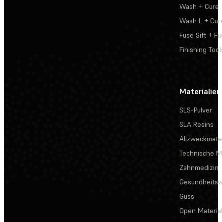
Wash + Cure
Wash L + Cur
Fuse Sift + Fu
Finishing Tool
Materialien
SLS-Pulver
SLA Resins
Allzweckmater
Technische Ma
Zahnmedizin
Gesundheits
Guss
Open Materia