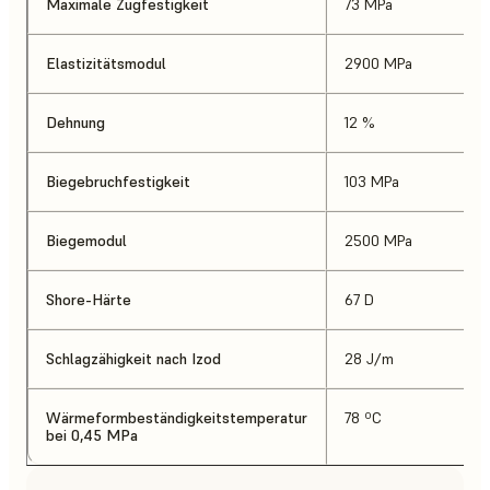
Maximale Zugfestigkeit
73 MPa
Elastizitätsmodul
2900 MPa
Dehnung
12 %
Biegebruchfestigkeit
103 MPa
Biegemodul
2500 MPa
Shore-Härte
67 D
Schlagzähigkeit nach Izod
28 J/m
Wärmeformbeständigkeitstemperatur
78 ºC
bei 0,45 MPa