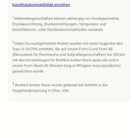
Kunstharzkompatibilität einsehen
1
Materialeigenschaften können abhängig von Druckgeometrie,
Druckausrichtung, Druckeinstellungen, Temperatur und
Desinfektions- oder Sterilisationsmethoden variieren.
2
Daten für nachgehärtete Proben wurden mit einer Zugprobe des
Typs IV (ASTM) ermittelt, die auf einem Form 2 und Form 3B
(Messwerte für thermische und Aufpralleigenschaften) bei 100 µm
mit den Einstellungen für BioMed Amber Resin gedruckt und in
einem Form Wash 20 Minuten lang in 99%igem Isopropylalkohol
gewaschen wurde.
3
BioMed Amber Resin wurde getestet bei NAMSA in der
Hauptniederlassung in Ohio, USA.