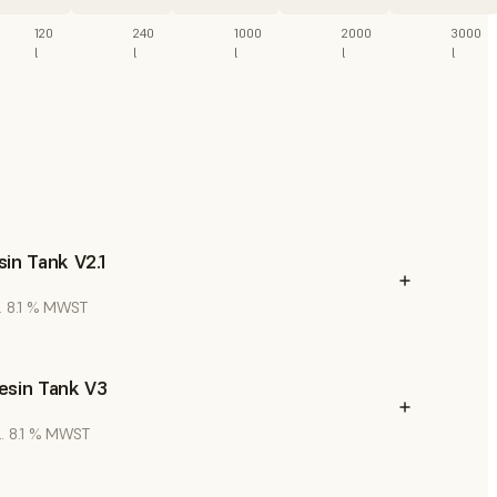
120
240
1000
2000
3000
l
l
l
l
l
in Tank V2.1
l. 8.1 % MWST
esin Tank V3
l. 8.1 % MWST