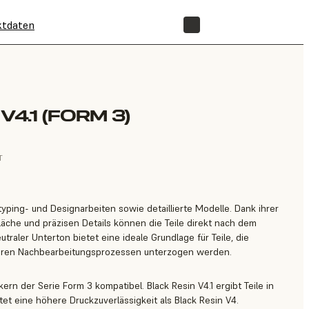
ktdaten
SHOP
V4.1 (FORM 3)
T
otyping- und Designarbeiten sowie detaillierte Modelle. Dank ihrer
äche und präzisen Details können die Teile direkt nach dem
raler Unterton bietet eine ideale Grundlage für Teile, die
deren Nachbearbeitungsprozessen unterzogen werden.
kern der Serie Form 3 kompatibel. Black Resin V4.1 ergibt Teile in
et eine höhere Druckzuverlässigkeit als Black Resin V4.