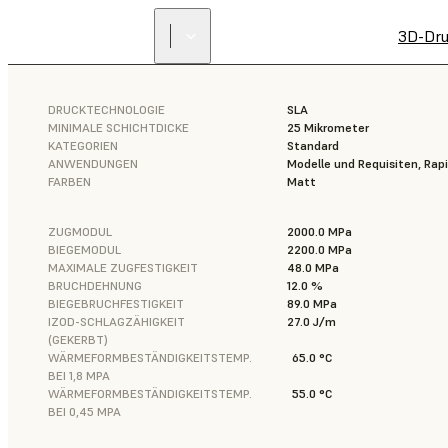
3D-Dru
DRUCKTECHNOLOGIE
SLA
MINIMALE SCHICHTDICKE
25 Mikrometer
KATEGORIEN
Standard
ANWENDUNGEN
Modelle und Requisiten, Rap
FARBEN
Matt
ZUGMODUL
2000.0 MPa
BIEGEMODUL
2200.0 MPa
MAXIMALE ZUGFESTIGKEIT
48.0 MPa
BRUCHDEHNUNG
12.0 %
BIEGEBRUCHFESTIGKEIT
89.0 MPa
IZOD-SCHLAGZÄHIGKEIT
27.0 J/m
(GEKERBT)
WÄRMEFORMBESTÄNDIGKEITSTEMP.
65.0 °C
BEI 1,8 MPA
WÄRMEFORMBESTÄNDIGKEITSTEMP.
55.0 °C
BEI 0,45 MPA