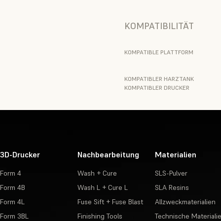
KOMPATIBILITÄT
KOMPATIBLE PLATTFORM
KOMPATIBLER HARZTANK
KOMPATIBLER DRUCKER
3D-Drucker
Nachbearbeitung
Materialien
Form 4
Wash + Cure
SLS-Pulver
Form 4B
Wash L + Cure L
SLA Resins
Form 4L
Fuse Sift + Fuse Blast
Allzweckmaterialien
Form 3BL
Finishing Tools
Technische Materiali