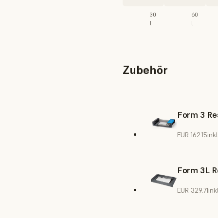
30
60
l
l
Zubehör
Form 3 Res
EUR 162.15
ink
Form 3L R
EUR 329.71
ink