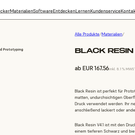
cker
Materialien
Software
Entdecken
Lernen
Kundenservice
Konta
Alle Produkte
/
Materialien
/
BLACK RESIN 
id Prototyping
ab EUR 167.56
inkl. 8.1 % MWS
Black Resin ist perfekt für Prot
matten, undurchsichtigen Oberfl
Druck verwendet werden. Ihr neut
anschließend lackiert oder an
Black Resin V4.1 ist mit den Druc
einem tieferen Schwarz und biet