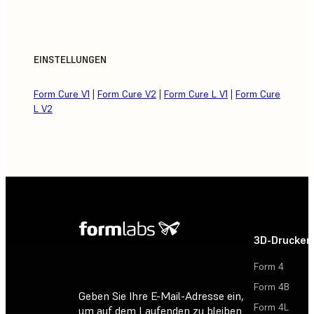
EINSTELLUNGEN
Form Cure V1
|
Form Cure V2
|
Form Cure L V1
|
Form Cure
L V2
3D-Drucker
Form 4
Form 4B
Geben Sie Ihre E-Mail-Adresse ein,
Form 4L
um auf dem Laufenden zu bleiben