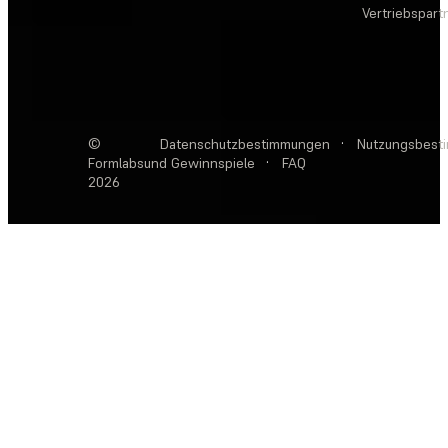
Vertriebspar
©
Datenschutzbestimmungen
·
Nutzungsbest
Formlabs
und Gewinnspiele
·
FAQ
2026