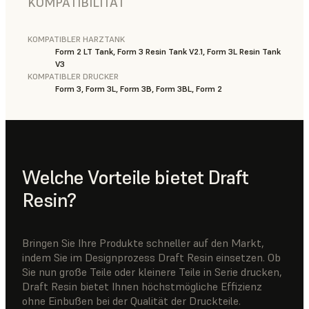
KOMPATIBILITÄT
KOMPATIBLER HARZTANK
Form 2 LT Tank, Form 3 Resin Tank V2.1, Form 3L Resin Tank
V3
KOMPATIBLER DRUCKER
Form 3, Form 3L, Form 3B, Form 3BL, Form 2
Welche Vorteile bietet Draft
Resin?
Bringen Sie Ihre Produkte schneller auf den Markt,
indem Sie im Designprozess Draft Resin einsetzen. Ob
Sie nun große Teile oder kleinere Teile in Serie drucken,
Draft Resin bietet Ihnen höchstmögliche Effizienz
ohne Einbußen bei der Qualität der Druckteile.