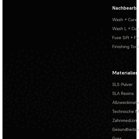
Nachbearbe
Wash + Cure
Wash L + Cur
Fuse Sift + Fu
Finishing Tool
Materialien
SLS-Pulver
SLA Resins
Allzweckmater
Technische Ma
Zahnmedizin
Gesundheits
Guss