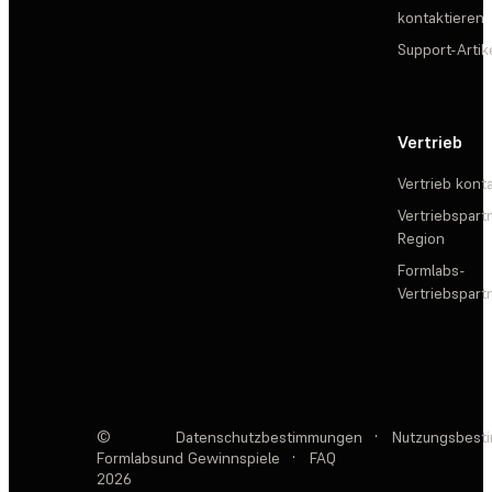
kontaktieren
Support-Artik
Vertrieb
Vertrieb kont
Vertriebspartn
Region
Formlabs-
Vertriebspar
©
Datenschutzbestimmungen
·
Nutzungsbest
Formlabs
und Gewinnspiele
·
FAQ
2026