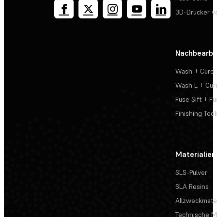
3D-Drucker v
Nachbearbe
Wash + Cure
Wash L + Cur
Fuse Sift + Fu
Finishing Tool
Materialien
SLS-Pulver
SLA Resins
Allzweckmater
Technische Ma