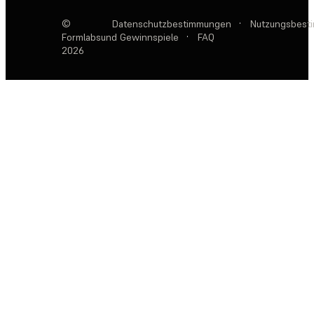
©
Datenschutzbestimmungen
·
Nutzungsbest
Formlabs
und Gewinnspiele
·
FAQ
2026