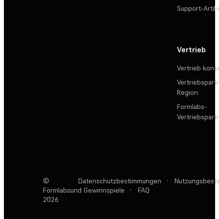
Support-Artik
Vertrieb
Vertrieb kont
Vertriebspartn
Region
Formlabs-
Vertriebspar
©
Datenschutzbestimmungen
·
Nutzungsbest
Formlabs
und Gewinnspiele
·
FAQ
2026