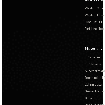
Wash + Cure
Wash L + Cur
Fuse Sift + Fu
Finishing Tool
Materialien
SLS-Pulver
SLA Resins
Allzweckmater
Technische Ma
Zahnmedizin
Gesundheits
Guss
Open Materia