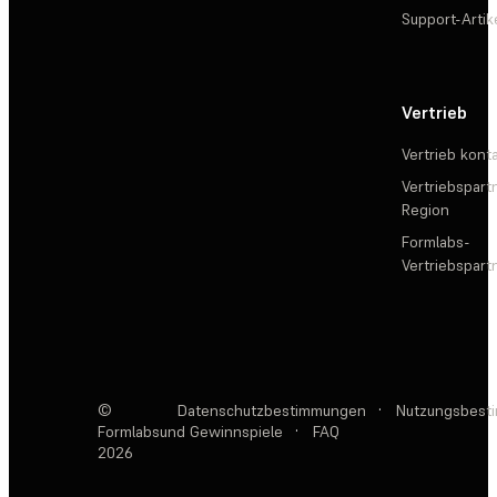
Support-Artik
Vertrieb
Vertrieb kont
Vertriebspartn
Region
Formlabs-
Vertriebspar
©
Datenschutzbestimmungen
·
Nutzungsbest
Formlabs
und Gewinnspiele
·
FAQ
2026