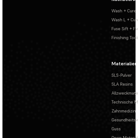
Wash + Cure
Wash L + Cur
Fuse Sift + Fu
Finishing Tool
Materialien
SLS-Pulver
SLA Resins
Allzweckmater
Technische Ma
Zahnmedizin
Gesundheits
Guss
Open Materia