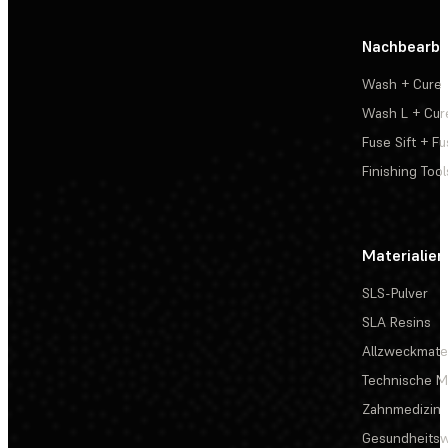
Nachbearbe
Wash + Cure
Wash L + Cur
Fuse Sift + Fu
Finishing Tool
Materialien
SLS-Pulver
SLA Resins
Allzweckmater
Technische Ma
Zahnmedizin
Gesundheits