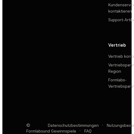
Kundenservic
kontaktieren
Support-Artik
Vertrieb
Vertrieb kont
Vertriebspartn
Region
Formlabs-
Vertriebspar
©
Datenschutzbestimmungen
·
Nutzungsbest
Formlabs
und Gewinnspiele
·
FAQ