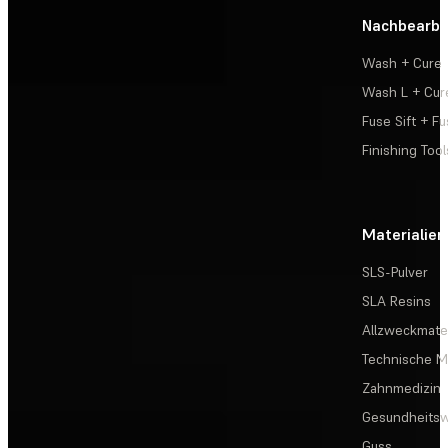
Nachbearbe
Wash + Cure
Wash L + Cur
Fuse Sift + Fu
Finishing Tool
Materialien
SLS-Pulver
SLA Resins
Allzweckmater
Technische Ma
Zahnmedizin
Gesundheits
Guss