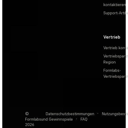
kontaktieren
Support-Artik
Vertrieb
Vertrieb kont
Vertriebspartn
Region
Formlabs-
Vertriebspar
©
Datenschutzbestimmungen
·
Nutzungsbest
Formlabs
und Gewinnspiele
·
FAQ
2026