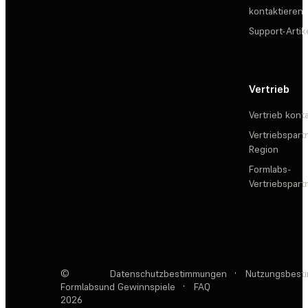
kontaktieren
Support-Artik
Vertrieb
Vertrieb kont
Vertriebspartn
Region
Formlabs-
Vertriebspar
©
Datenschutzbestimmungen
·
Nutzungsbest
Formlabs
und Gewinnspiele
·
FAQ
2026