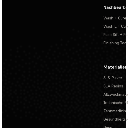
Nachbearbe
Wash + Cure
Wash L + Cur
Fuse Sift + Fu
Finishing Tool
Materialien
SLS-Pulver
SLA Resins
Allzweckmater
Technische Ma
Zahnmedizin
Gesundheits
Guss