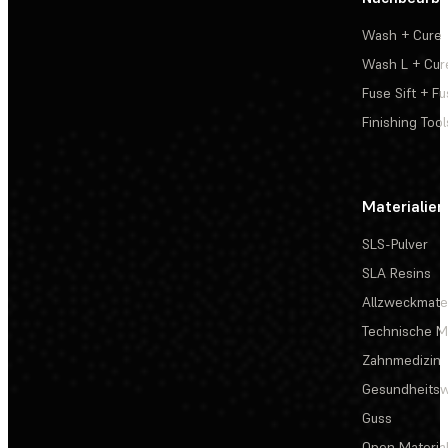
Wash + Cure
Wash L + Cur
Fuse Sift + Fu
Finishing Tool
Materialien
SLS-Pulver
SLA Resins
Allzweckmater
Technische Ma
Zahnmedizin
Gesundheits
Guss
Open Materia