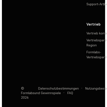
Support-Artik
Vertrieb
Vertrieb kont
Vertriebspartn
Region
Formlabs-
Vertriebspar
©
Datenschutzbestimmungen
·
Nutzungsbest
Formlabs
und Gewinnspiele
·
FAQ
2026