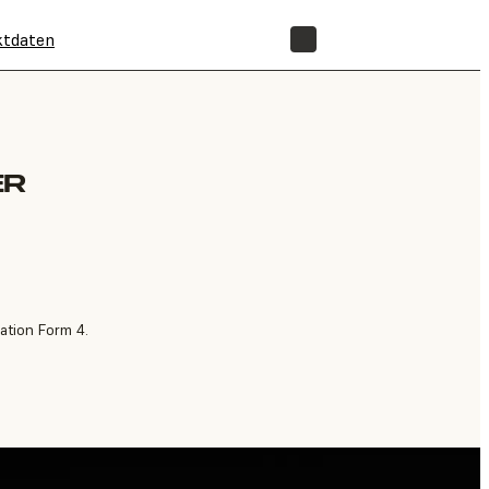
ktdaten
SHOP
ER
ation Form 4.