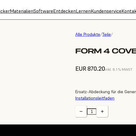
cker
Materialien
Software
Entdecken
Lernen
Kundenservice
Konta
Alle Produkte
/
Teile
/
FORM 4 COV
EUR 870.20
inkl. 8.1 % MWST
Ersatz-Abdeckung für die Gener
Installationsleitfaden