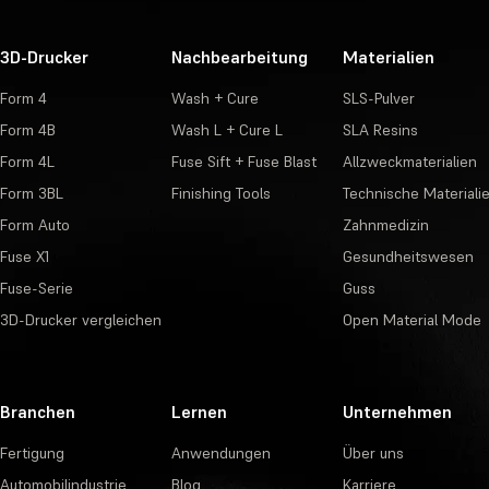
3D-Drucker
Nachbearbeitung
Materialien
Form 4
Wash + Cure
SLS-Pulver
Form 4B
Wash L + Cure L
SLA Resins
Form 4L
Fuse Sift + Fuse Blast
Allzweckmaterialien
Form 3BL
Finishing Tools
Technische Materiali
Form Auto
Zahnmedizin
Fuse X1
Gesundheitswesen
Fuse-Serie
Guss
3D-Drucker vergleichen
Open Material Mode
Branchen
Lernen
Unternehmen
Fertigung
Anwendungen
Über uns
Automobilindustrie
Blog
Karriere