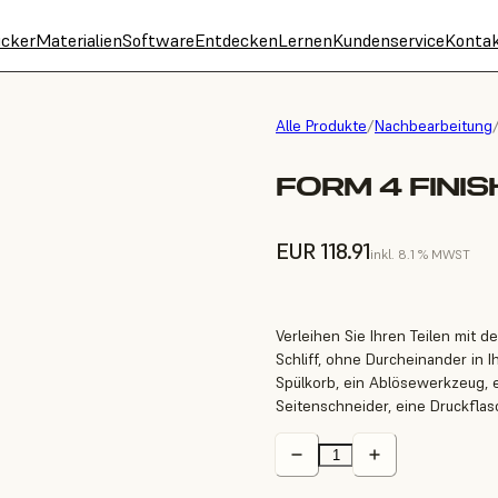
cker
Materialien
Software
Entdecken
Lernen
Kundenservice
Konta
Alle Produkte
/
Nachbearbeitung
FORM 4 FINIS
EUR 118.91
inkl. 8.1 % MWST
Verleihen Sie Ihren Teilen mit
Schliff, ohne Durcheinander in I
Spülkorb, ein Ablösewerkzeug, e
Seitenschneider, eine Druckfla