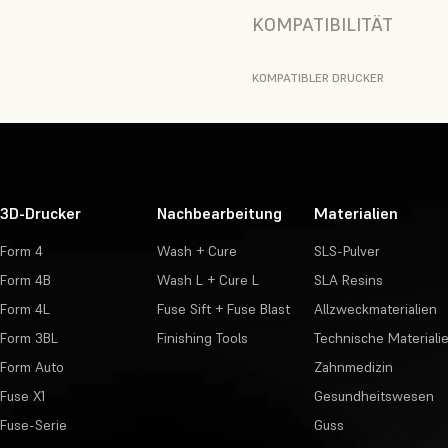
KOMPATIBILITÄT
KOMPATIBLER DRUCKER
3D-Drucker
Nachbearbeitung
Materialien
Form 4
Wash + Cure
SLS-Pulver
Form 4B
Wash L + Cure L
SLA Resins
Form 4L
Fuse Sift + Fuse Blast
Allzweckmaterialien
Form 3BL
Finishing Tools
Technische Materiali
Form Auto
Zahnmedizin
Fuse X1
Gesundheitswesen
Fuse-Serie
Guss