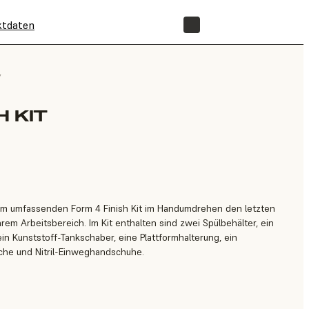
ktdaten
SHOP
/
H KIT
 dem umfassenden Form 4 Finish Kit im Handumdrehen den letzten
hrem Arbeitsbereich. Im Kit enthalten sind zwei Spülbehälter, ein
in Kunststoff-Tankschaber, eine Plattformhalterung, ein
sche und Nitril-Einweghandschuhe.