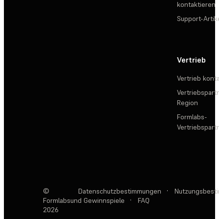
kontaktieren
Support-Artik
Vertrieb
Vertrieb kont
Vertriebspartn
Region
Formlabs-
Vertriebspar
©
Datenschutzbestimmungen
·
Nutzungsbest
Formlabs
und Gewinnspiele
·
FAQ
2026