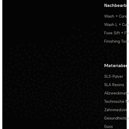
Nachbearbe
Wash + Cure
Wash L + Cur
Fuse Sift + Fu
Finishing Tool
Materialien
SLS-Pulver
SLA Resins
Allzweckmater
Technische Ma
Zahnmedizin
Gesundheits
Guss