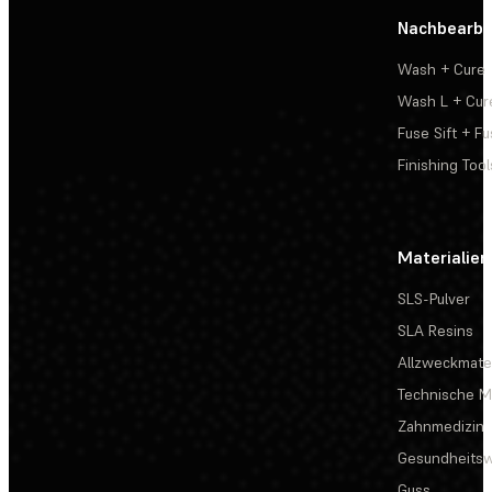
Nachbearbe
Wash + Cure
Wash L + Cur
Fuse Sift + Fu
Finishing Tool
Materialien
SLS-Pulver
SLA Resins
Allzweckmater
Technische Ma
Zahnmedizin
Gesundheits
Guss