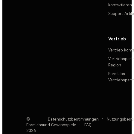
kontaktieren
Support-Artik
Vertrieb
Vertrieb kont
Vertriebspartn
Region
Formlabs-
Vertriebspar
©
Datenschutzbestimmungen
·
Nutzungsbest
Formlabs
und Gewinnspiele
·
FAQ
2026