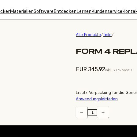
cker
Materialien
Software
Entdecken
Lernen
Kundenservice
Konta
Alle Produkte
/
Teile
/
FORM 4 REP
EUR 345.92
inkl. 8.1 % MWST
Ersatz-Verpackung für die Gener
Anwendungsleitfaden