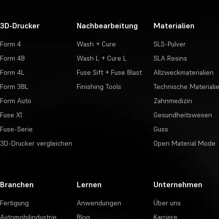
3D-Drucker
Nachbearbeitung
Materialien
Form 4
Wash + Cure
SLS-Pulver
Form 4B
Wash L + Cure L
SLA Resins
Form 4L
Fuse Sift + Fuse Blast
Allzweckmaterialien
Form 3BL
Finishing Tools
Technische Materiali
Form Auto
Zahnmedizin
Fuse X1
Gesundheitswesen
Fuse-Serie
Guss
3D-Drucker vergleichen
Open Material Mode
Branchen
Lernen
Unternehmen
Fertigung
Anwendungen
Über uns
Automobilindustrie
Blog
Karriere