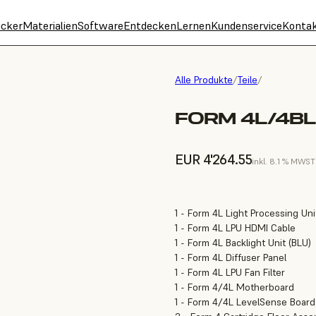
cker
Materialien
Software
Entdecken
Lernen
Kundenservice
Konta
Alle Produkte
/
Teile
/
FORM 4L/4BL
EUR 4'264.55
inkl. 8.1 % MWST
1 - Form 4L Light Processing Uni
1 - Form 4L LPU HDMI Cable
1 - Form 4L Backlight Unit (BLU)
1 - Form 4L Diffuser Panel
1 - Form 4L LPU Fan Filter
1 - Form 4/4L Motherboard
1 - Form 4/4L LevelSense Board