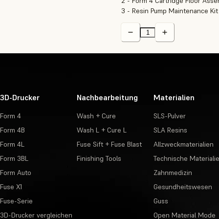
2 - Form 4 Cartridge Floor Ass
3 - Resin Pump Maintenance Kit
3D-Drucker
Nachbearbeitung
Materialien
Form 4
Wash + Cure
SLS-Pulver
Form 4B
Wash L + Cure L
SLA Resins
Form 4L
Fuse Sift + Fuse Blast
Allzweckmaterialien
Form 3BL
Finishing Tools
Technische Materiali
Form Auto
Zahnmedizin
Fuse X1
Gesundheitswesen
Fuse-Serie
Guss
3D-Drucker vergleichen
Open Material Mode