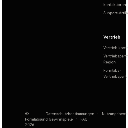
kontaktieren
Support-Artik
Vertrieb
Vertrieb kont
Vertriebspartn
Region
Formlabs-
Vertriebspar
©
Datenschutzbestimmungen
·
Nutzungsbest
Formlabs
und Gewinnspiele
·
FAQ
2026