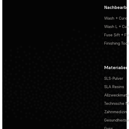
Nachbearbe
Wash + Cure
Wash L + Cur
Fuse Sift + Fu
Finishing Tool
Materialien
SLS-Pulver
SLA Resins
Allzweckmater
Technische Ma
Zahnmedizin
Gesundheits
Guss