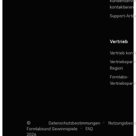
Kundenservic
kontaktieren
Support-Artik
Vertrieb
Vertrieb kont
Vertriebspartn
Region
Formlabs-
Vertriebspar
©
Datenschutzbestimmungen
·
Nutzungsbest
Formlabs
und Gewinnspiele
·
FAQ
2026