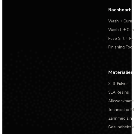
Nachbearbe
Wash + Cure
Wash L + Cur
Fuse Sift + Fu
Finishing Tool
Materialien
SLS-Pulver
SLA Resins
Allzweckmater
Technische Ma
Zahnmedizin
Gesundheits