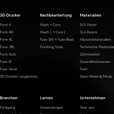
3D-Drucker
Nachbearbeitung
Materialien
Form 4
Wash + Cure
SLS-Pulver
Form 4B
Wash L + Cure L
SLA Resins
Form 4L
Fuse Sift + Fuse Blast
Allzweckmaterialien
Form 3BL
Finishing Tools
Technische Materiali
Form Auto
Zahnmedizin
Fuse X1
Gesundheitswesen
Fuse-Serie
Guss
3D-Drucker vergleichen
Open Material Mode
Branchen
Lernen
Unternehmen
Fertigung
Anwendungen
Über uns