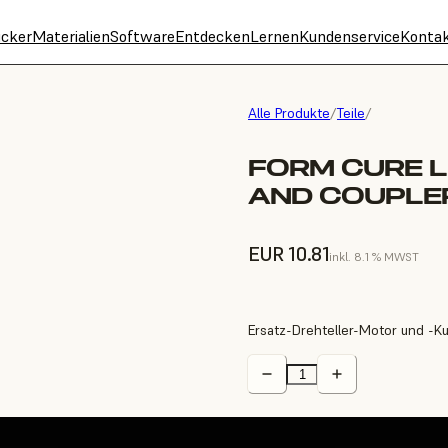
cker
Materialien
Software
Entdecken
Lernen
Kundenservice
Konta
Alle Produkte
/
Teile
/
FORM CURE 
AND COUPLE
EUR 10.81
inkl. 8.1 % MWST
Ersatz-Drehteller-Motor und -Ku